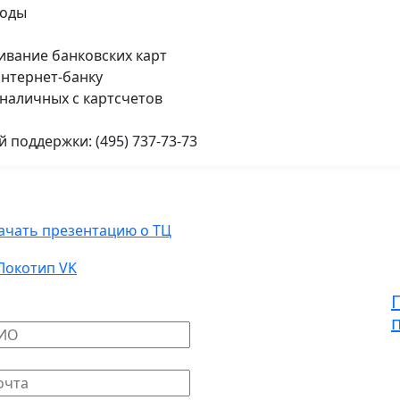
воды
живание банковских карт
интернет-банку
 наличных с картсчетов
 поддержки: (495) 737-73-73
рендаторам
ачать презентацию о ТЦ
+
a
писать письмо
ше имя
*
ш E-mail
*