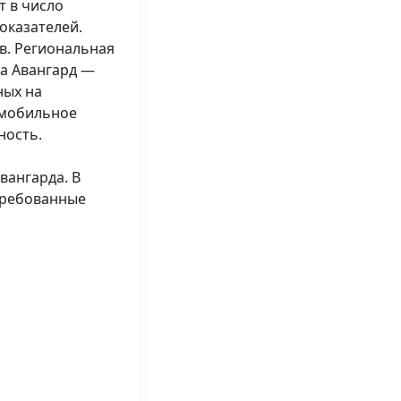
т в число
оказателей.
в. Региональная
ка Авангард —
ных на
 мобильное
ность.
вангарда. В
требованные