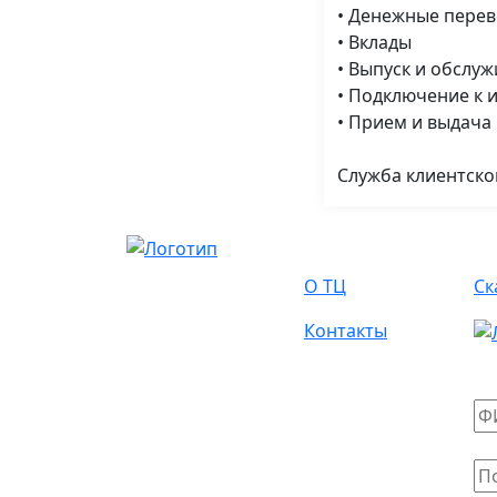
• Денежные пере
• Вклады
• Выпуск и обслу
• Подключение к 
• Прием и выдача
Служба клиентской
О Нас
А
О ТЦ
Ск
Контакты
На
Ва
Ва